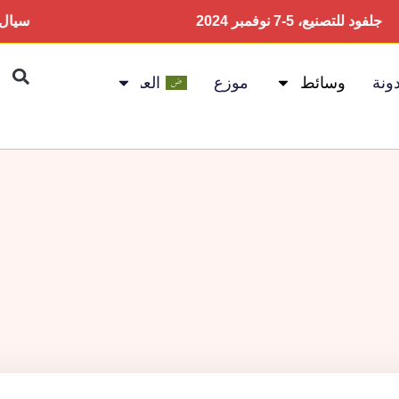
فود للتصنيع، 5-7 نوفمبر 2024
سيال ال
ونة
وسائط
موزع
العربية