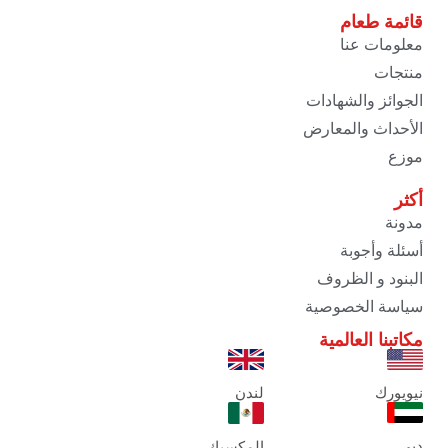
قائمة طعام
معلومات عنا
منتجات
الجوائز والشهادات
الأحداث والمعارض
موزع
أكثر
مدونة
أسئلة وأجوبة
البنود و الظروف
سياسة الخصوصية
مكاتبنا العالمية
نيويورك
لندن
دبي
المكسيك