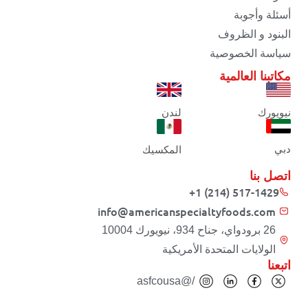
أسئلة وأجوبة
البنود و الظروف
سياسة الخصوصية
مكاتبنا العالمية
نيويورك
لندن
دبي
المكسيك
اتصل بنا
+1 (214) 517-1429
info@americanspecialtyfoods.com
26 برودواي، جناح 934، نيويورك 10004
الولايات المتحدة الأمريكية
اتبعنا
/@asfcousa