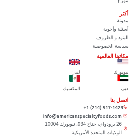
موزع
أكثر
مدونة
أسئلة وأجوبة
البنود و الظروف
سياسة الخصوصية
مكاتبنا العالمية
نيويورك
لندن
دبي
المكسيك
اتصل بنا
+1 (214) 517-1429
info@americanspecialtyfoods.com
26 برودواي، جناح 934، نيويورك 10004
الولايات المتحدة الأمريكية